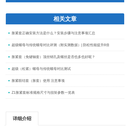
相关文章
胀紧套正确安装方法是什么？安装步骤与注意事项汇总
超级螺母与传统螺母对比评测（附实测数据）| 防松性能提升8倍
胀紧套（免键轴套）顶丝销孔及螺丝是否也多也好呢？
超级（松紧）螺母与传统螺母对比测试
胀紧联结套（胀套）使用 注意事项
Z1胀紧套标准规格尺寸与扭矩参数一览表
详细介绍