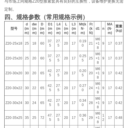
与市场上同规格Z20型胀紧套具有良好的互换性，设备维护更换无需
定制。
四、规格参数（常用规格示例）
d
dw
D
D1
L4
L
L3
Mt(k
Ft
MA
重量
型号
(m
(m
(m
(m
(m
(m
(m
N·
(k
d1
n
(N·
(kg)
m)
m)
m)
m)
m)
m)
m)
m)
N)
m)
M6
37.
27.
0.19
Z20-25x18
25
18
60
20
17
21
×1
9
17
0.37
5
5
0
8
M6
37.
27.
0.25
Z20-25x20
25
20
60
20
17
25
×1
9
17
0.37
5
5
5
8
M6
42.
27.
0.20
Z20-30x20
30
20
65
20
17
20
×1
9
17
0.42
5
5
5
8
M6
42.
27.
0.27
Z20-30x22
30
22
65
20
17
24
×1
9
17
0.42
5
5
0
8
M6
42.
27.
0.34
Z20-30x24
30
24
65
20
17
28
×1
9
17
0.42
5
5
0
8
M6
47.
27.
0.36
1
Z20-35x25
35
25
72
20
17
29
×1
17
0.48
5
5
5
2
8