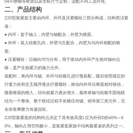
04不锈钢等材质以及非标尺寸定制，适配不同工况环境。
二、产品结构
Z20型胀紧套主要由内环、外环及压紧螺栓三部分构成，结构简洁紧
凑：
● 内环：套于轴上，内壁与轴配合，外壁为锥面。
● 外环：装入轮毂孔内，外壁与孔配合，内壁为与内环相配的锥
面。
● 压紧螺栓：沿轴向均匀分布，用于推动内外环产生相对轴向位
移，是产生抱紧力的施力元件。
装配时，将内环与轴、外环与轮毂孔进行预装配，随后按照规定的
拧紧力矩和交叉顺序逐步拧紧螺栓，推动内外环沿锥面相对移动，
随着锥面的楔入，径向抱紧力逐步增大，最终将轴与轮毂牢固地联
结为一个整体。整个联结过程不依赖任何键、销等第三类元件，完
全依靠摩擦力传递扭矩。
Z20型胀紧套的结构特点决定了其有效高度L仅为外径D的40%～6
0%，轴向占用空间极小，是胀紧套家族中结构最紧凑的系列之一。