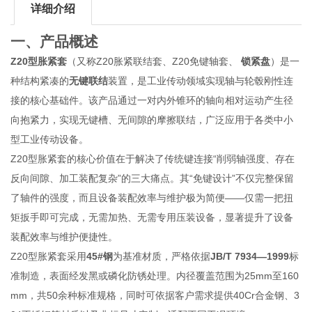
详细介绍
一、产品概述
Z20型胀紧套
（又称Z20胀紧联结套、Z20免键轴套、
锁紧盘
）是一
种结构紧凑的
无键联结
装置，是工业传动领域实现轴与轮毂刚性连
接的核心基础件。该产品通过一对内外锥环的轴向相对运动产生径
向抱紧力，实现无键槽、无间隙的摩擦联结，广泛应用于各类中小
型工业传动设备。
Z20型胀紧套的核心价值在于解决了传统键连接“削弱轴强度、存在
反向间隙、加工装配复杂”的三大痛点。其“免键设计”不仅完整保留
了轴件的强度，而且设备装配效率与维护极为简便——仅需一把扭
矩扳手即可完成，无需加热、无需专用压装设备，显著提升了设备
装配效率与维护便捷性。
Z20型胀紧套采用
45#钢
为基准材质，严格依据
JB/T 7934—1999
标
准制造，表面经发黑或磷化防锈处理。内径覆盖范围为25mm至160
mm，共50余种标准规格，同时可依据客户需求提供40Cr合金钢、3