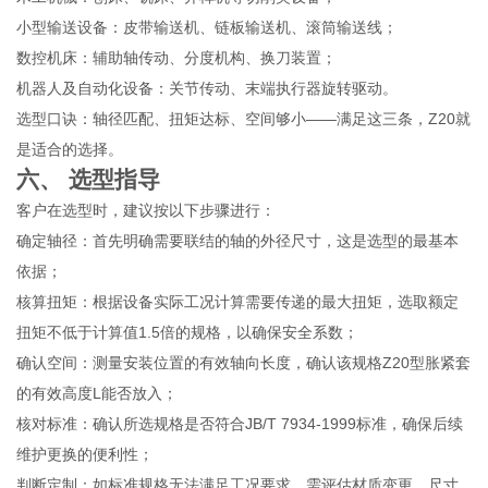
小型输送设备：皮带输送机、链板输送机、滚筒输送线；
数控机床：辅助轴传动、分度机构、换刀装置；
机器人及自动化设备：关节传动、末端执行器旋转驱动。
选型口诀：轴径匹配、扭矩达标、空间够小——满足这三条，Z20就
是适合的选择。
六、 选型指导
客户在选型时，建议按以下步骤进行：
确定轴径：首先明确需要联结的轴的外径尺寸，这是选型的最基本
依据；
核算扭矩：根据设备实际工况计算需要传递的最大扭矩，选取额定
扭矩不低于计算值1.5倍的规格，以确保安全系数；
确认空间：测量安装位置的有效轴向长度，确认该规格Z20型胀紧套
的有效高度L能否放入；
核对标准：确认所选规格是否符合JB/T 7934‑1999标准，确保后续
维护更换的便利性；
判断定制：如标准规格无法满足工况要求，需评估材质变更、尺寸