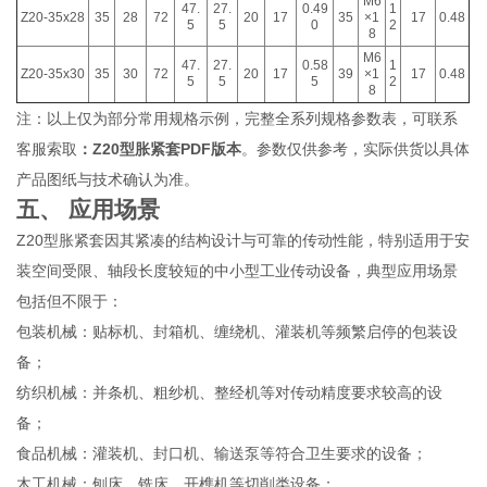
M6
47.
27.
0.49
1
Z20-35x28
35
28
72
20
17
35
×1
17
0.48
5
5
0
2
8
M6
47.
27.
0.58
1
Z20-35x30
35
30
72
20
17
39
×1
17
0.48
5
5
5
2
8
注：以上仅为部分常用规格示例，完整全系列规格参数表，可联系
客服索取
：Z20型胀紧套PDF版本
。参数仅供参考，实际供货以具体
产品图纸与技术确认为准。
五、 应用场景
Z20型胀紧套因其紧凑的结构设计与可靠的传动性能，特别适用于安
装空间受限、轴段长度较短的中小型工业传动设备，典型应用场景
包括但不限于：
包装机械：贴标机、封箱机、缠绕机、灌装机等频繁启停的包装设
备；
纺织机械：并条机、粗纱机、整经机等对传动精度要求较高的设
备；
食品机械：灌装机、封口机、输送泵等符合卫生要求的设备；
木工机械：刨床、铣床、开榫机等切削类设备；