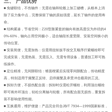
三、 产品优势
■ 免键联结，不伤轴件：无需在轴和轮毂上加工键槽，从根本上消
除了应力集中点，完整保留了轴的原始强度，延长了轴件的使用寿
命。
■ 结构紧凑，节省空间：Z20型胀紧套的轴向有效高度仅为外径的4
0%‑60%，轴向占用空间极小，适合轴段长度受限、安装空间狭小的
传动位置。
■ 安装简便，无需加热：仅需用扭矩扳手按交叉顺序拧紧螺栓即可
完成安装，无需热装、无需压入、无需专用设备，普通技工即可熟
练操作。
■ 定位精准，无间隙联结：锥面楔紧后实现零间隙配合，传动精度
高，特别适用于频繁正反转、启停频繁及承受冲击载荷的工况。
■ 拆卸方便，不损伤配合面：拆卸时仅需松开螺栓，利用顶出螺栓
即可将外环顶出，轻松分离轴与轮毂，所有配合面无损伤，重复拆
装不影响使用性能。
■ 互换通用，维护便捷：产品完全符合JB/T 7934—1999国家标准，