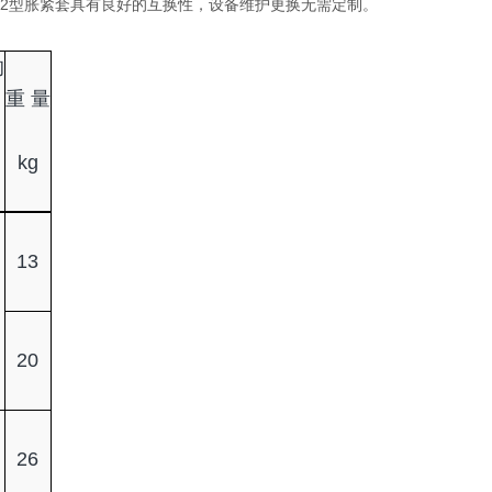
格Z12型胀紧套具有良好的互换性，设备维护更换无需定制。
的
重
量
kg
13
20
26