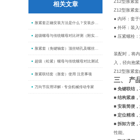
Z12型胀紧套
相关文章
Z12型胀紧
● 内环：套
胀紧套正确安装方法是什么？安装步骤与注意事项汇总
● 外环：装
超级螺母与传统螺母对比评测（附实测数据）| 防松性能提升8倍
● 压紧螺栓
胀紧套（免键轴套）顶丝销孔及螺丝是否也多也好呢？
装配时，将内
超级（松紧）螺母与传统螺母对比测试
入，径向抱紧
Z12型胀紧
胀紧联结套（胀套）使用 注意事项
三、 产
万向节应用详解 - 专业机械传动专家
■ 免键联结
■
结构紧凑，
■
安装简便，
■
定位精准，
■
拆卸方便，
性能。