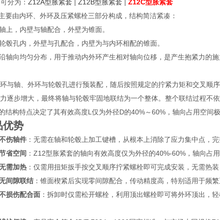
 可分为：
Z12A型胀紧套
|
Z12B型胀紧套
|
Z12C型胀紧套
套主要由内环、外环及压紧螺栓三部分构成，结构简洁紧凑：
于轴上，内壁与轴配合，外壁为锥面。
入轮毂孔内，外壁与孔配合，内壁为与内环相配的锥面。
：沿轴向均匀分布，用于推动内外环产生相对轴向位移，是产生抱紧力的施
环与轴、外环与轮毂孔进行预装配，随后按照规定的拧紧力矩和交叉顺序
力逐步增大，最终将轴与轮毂牢固地联结为一个整体。整个联结过程不依
套的结构特点决定了其有效高度L仅为外径D的40%～60%，轴向占用空
品优势
，不伤轴件
：无需在轴和轮毂上加工键槽，从根本上消除了应力集中点，完
节省空间
：Z12型胀紧套的轴向有效高度仅为外径的40%‑60%，轴向
无需加热
：仅需用扭矩扳手按交叉顺序拧紧螺栓即可完成安装，无需热装
无间隙联结
：锥面楔紧后实现零间隙配合，传动精度高，特别适用于频繁
不损伤配合面
：拆卸时仅需松开螺栓，利用顶出螺栓即可将外环顶出，轻