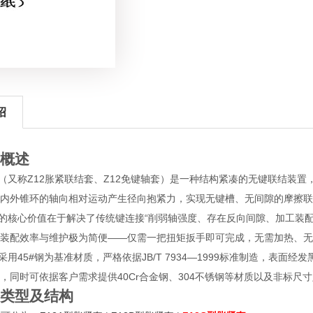
绍
概述
套（又称Z12胀紧联结套、Z12免键轴套）是一种结构紧凑的无键联结装
内外锥环的轴向相对运动产生径向抱紧力，实现无键槽、无间隙的摩擦联
套的核心价值在于解决了传统键连接“削弱轴强度、存在反向间隙、加工装配
装配效率与维护极为简便——仅需一把扭矩扳手即可完成，无需加热、无
采用45#钢为基准材质，严格依据JB/T 7934—1999标准制造，表面经
，同时可依据客户需求提供40Cr合金钢、304不锈钢等材质以及非标尺
类型及结构