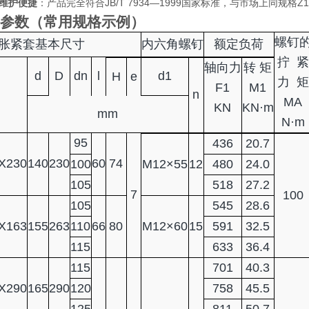
维护便捷
：产品完全符合JB/T 7934—1999国家标准，与市场上同规
参数（常用规格示例）
螺钉
胀紧套基本尺寸
内六角螺钉
额定负荷
拧
紧
轴向力
转
矩
d
D
dn
l
d1
H
e
力
矩
F1
M1
n
MA
KN
KN·m
mm
N·m
95
436
20.7
X230
140
230
60
74
100
M12×55
12
480
24.0
105
518
27.2
7
100
105
545
28.6
X163
155
263
110
66
80
M12×60
15
591
32.5
115
633
36.4
115
701
40.3
X290
165
290
120
758
45.5