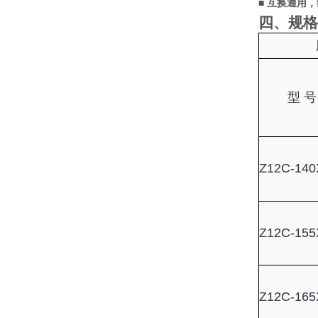
■
互换通用，
四、规格
型
号
Z12C-140
Z12C-155
Z12C-165