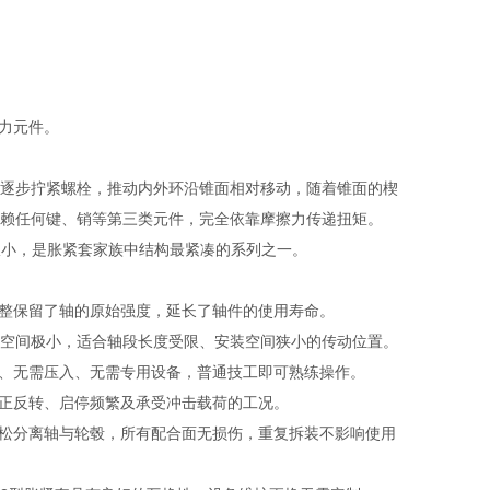
力元件。
逐步拧紧螺栓，推动内外环沿锥面相对移动，随着锥面的楔
赖任何键、销等第三类元件，完全依靠摩擦力传递扭矩。
间极小，是胀紧套家族中结构最紧凑的系列之一。
整保留了轴的原始强度，延长了轴件的使用寿命。
占用空间极小，适合轴段长度受限、安装空间狭小的传动位置。
、无需压入、无需专用设备，普通技工即可熟练操作。
正反转、启停频繁及承受冲击载荷的工况。
松分离轴与轮毂，所有配合面无损伤，重复拆装不影响使用