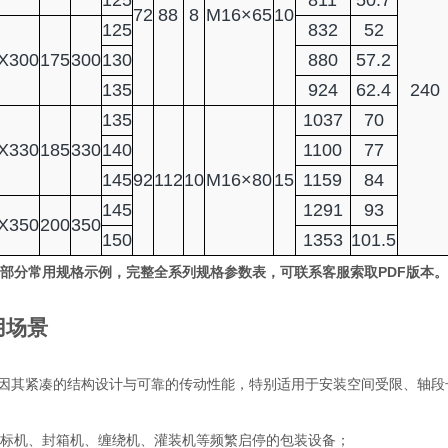
125
811
50.7
72
88
8
M16×65
10
125
832
52
X300
175
300
130
880
57.2
135
924
62.4
240
135
1037
70
X330
185
330
140
1100
77
145
92
112
10
M16×80
15
1159
84
145
1291
93
X350
200
350
150
1353
101.5
部分常用规格示例，完整全系列规格参数表，可联系客服索取PDF版本
用场景
套因其紧凑的结构设计与可靠的传动性能，特别适用于安装空间受限、轴
标机、封箱机、缠绕机、灌装机等频繁启停的包装设备；