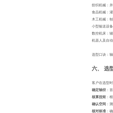
纺织机械：并
食品机械：灌
木工机械：刨
小型输送设备
数控机床：辅
机器人及自动
选型口诀：轴
六、 选
客户在选型时
确定轴径
：首
核算扭矩
：根
确认空间
：测
核对标准
：确