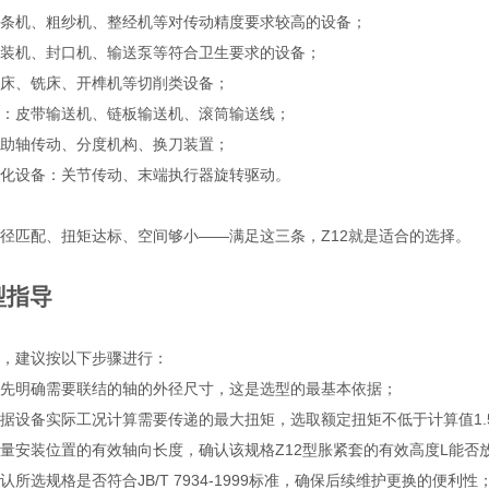
条机、粗纱机、整经机等对传动精度要求较高的设备；
装机、封口机、输送泵等符合卫生要求的设备；
床、铣床、开榫机等切削类设备；
：皮带输送机、链板输送机、滚筒输送线；
助轴传动、分度机构、换刀装置；
化设备：关节传动、末端执行器旋转驱动。
径匹配、扭矩达标、空间够小——满足这三条，Z12就是适合的选择。
型指导
，建议按以下步骤进行：
先明确需要联结的轴的外径尺寸，这是选型的最基本依据；
据设备实际工况计算需要传递的最大扭矩，选取额定扭矩不低于计算值1.
量安装位置的有效轴向长度，确认该规格Z12型胀紧套的有效高度L能否
认所选规格是否符合JB/T 7934‑1999标准，确保后续维护更换的便利性